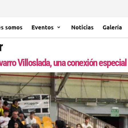
es somos
Eventos
Noticias
Galería
r
varro Villoslada, una conexión especial